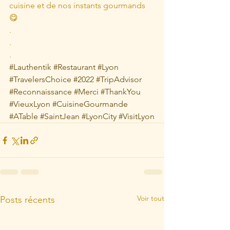
cuisine et de nos instants gourmands 
😋
.
.
.
#Lauthentik
#Restaurant
#Lyon
#TravelersChoice
#2022
#TripAdvisor
#Reconnaissance
#Merci
#ThankYou
#VieuxLyon
#CuisineGourmande
#ATable
#SaintJean
#LyonCity
#VisitLyon
Voir tout
Posts récents