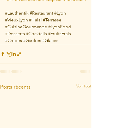
#Lauthentik
#Restaurant
#Lyon
#VieuxLyon
#Halal
#Terrasse
#CuisineGourmande
#LyonFood
#Desserts
#Cocktails
#FruitsFrais
#Crepes
#Gaufres
#Glaces
Voir tout
Posts récents